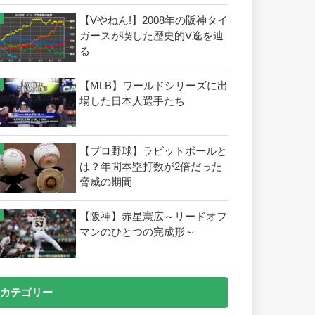
【Vやねん!】2008年の阪神タイ
ガースが喫した歴史的V逸を辿
る
【MLB】ワールドシリーズに出
場した日本人選手たち
【プロ野球】ラビットボールと
は？年間本塁打数が2倍だった
脅威の期間
【阪神】赤星憲広～リードオフ
マンのひとつの完成形～
カテゴリー