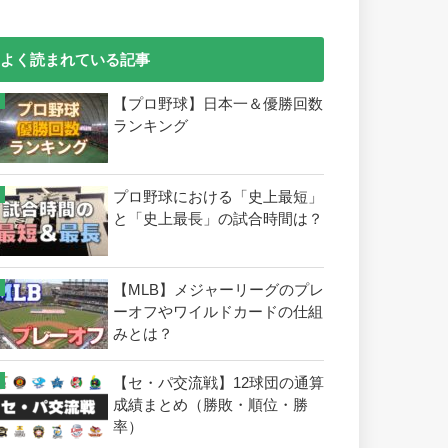
よく読まれている記事
【プロ野球】日本一＆優勝回数
ランキング
プロ野球における「史上最短」
と「史上最長」の試合時間は？
【MLB】メジャーリーグのプレ
ーオフやワイルドカードの仕組
みとは？
【セ・パ交流戦】12球団の通算
成績まとめ（勝敗・順位・勝
率）