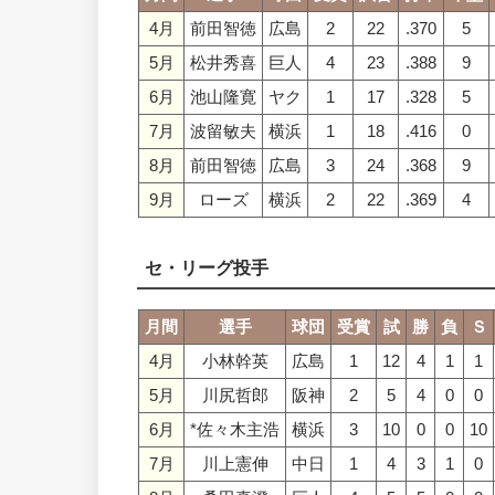
4月
前田智徳
広島
2
22
.370
5
5月
松井秀喜
巨人
4
23
.388
9
6月
池山隆寛
ヤク
1
17
.328
5
7月
波留敏夫
横浜
1
18
.416
0
8月
前田智徳
広島
3
24
.368
9
9月
ローズ
横浜
2
22
.369
4
セ・リーグ投手
月間
選手
球団
受賞
試
勝
負
Ｓ
4月
小林幹英
広島
1
12
4
1
1
5月
川尻哲郎
阪神
2
5
4
0
0
6月
*佐々木主浩
横浜
3
10
0
0
10
7月
川上憲伸
中日
1
4
3
1
0