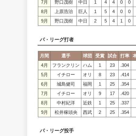
7月
野口茂樹
中日
1
4
4
0
0
8月
上原浩治
巨人
1
5
4
0
0
9月
野口茂樹
中日
2
5
4
1
0
パ・リーグ打者
月間
選手
球団
受賞
試合
打率
4月
フランクリン
ハム
1
23
.304
5月
イチロー
オリ
8
23
.414
6月
城島健司
福岡
1
25
.354
7月
イチロー
オリ
9
17
.420
8月
中村紀洋
近鉄
1
25
.337
9月
松井稼頭央
西武
2
25
.354
パ・リーグ投手