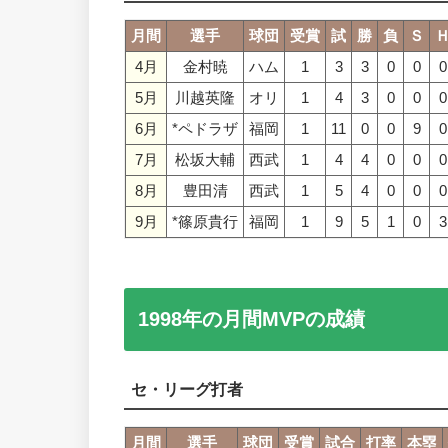
月間
選手
球団
受賞
試
勝
負
Ｓ
4月
金村暁
ハム
1
3
3
0
0
0
5月
川越英隆
オリ
1
4
3
0
0
0
6月
*ペドラザ
福岡
1
11
0
0
9
0
7月
松坂大輔
西武
1
4
4
0
0
0
8月
豊田清
西武
1
5
4
0
0
0
9月
*篠原貴行
福岡
1
9
5
1
0
3
1998年の月間MVPの成績
セ・リーグ打者
月間
選手
球団
受賞
試合
打率
本塁