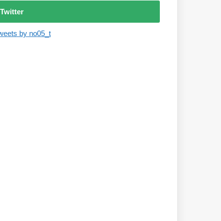
Twitter
weets by no05_t