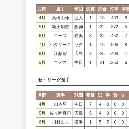
月間
選手
球団
受賞
試合
打率
本
4月
高橋由伸
巨人
1
18
.433
8
5月
新庄剛志
阪神
1
22
.372
5
6月
ローズ
横浜
3
22
.452
7
7月
ペタジーニ
ヤク
1
16
.509
8
8月
江藤智
広島
3
25
.409
11
9月
ゴメス
中日
1
21
.350
6
セ・リーグ投手
月間
選手
球団
受賞
試
勝
負
Ｓ
4月
山本昌
中日
7
4
3
0
0
5月
佐々岡真司
広島
5
4
3
0
0
6月
川村丈夫
横浜
1
5
5
0
0