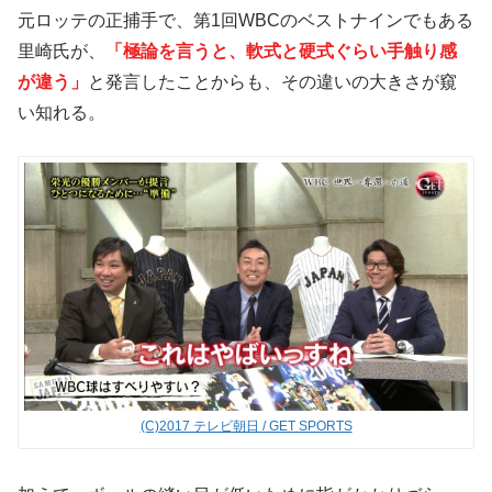
元ロッテの正捕手で、第1回WBCのベストナインでもある
里崎氏が、
「極論を言うと、軟式と硬式ぐらい手触り感
が違う」
と発言したことからも、その違いの大きさが窺
い知れる。
(C)2017 テレビ朝日 / GET SPORTS