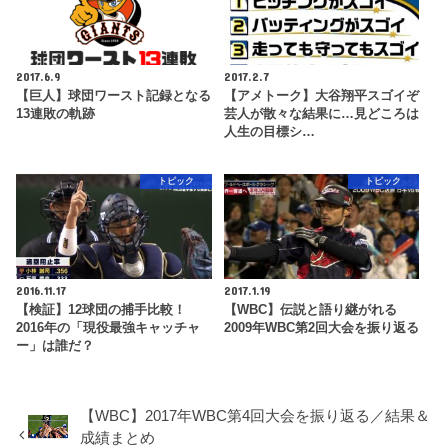
2017.6.9
2017.2.7
【巨人】球団ワースト記録となる
【アメトーク】大谷翔平スゴイぞ
13連敗の軌跡
芸人が散々な結果に…見どころは
人生の目標シ…
トピック
トピック
2016.11.17
2017.1.19
【検証】12球団の捕手比較！
【WBC】伝説と語り継がれる
2016年の「現役最強キャッチャ
2009年WBC第2回大会を振り返る
ー」は誰だ？
【WBC】2017年WBC第4回大会を振り返る／結果＆
成績まとめ