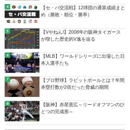
【セ・パ交流戦】12球団の通算成績まと
め（勝敗・順位・勝率）
【Vやねん!】2008年の阪神タイガース
が喫した歴史的V逸を辿る
【MLB】ワールドシリーズに出場した日
本人選手たち
【プロ野球】ラビットボールとは？年間
本塁打数が2倍だった脅威の期間
【阪神】赤星憲広～リードオフマンのひ
とつの完成形～