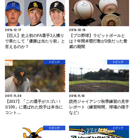
2016.12.17
2016.10.18
【巨人】史上初のFA選手3人獲り
【プロ野球】ラビットボールと
で果たして「優勝は当たり前」と
は？年間本塁打数が2倍だった脅
言えるのか？
威の期間
トピック
トピック
2017.11.28
2018.11.10
【2017】「この選手がスゴい！
読売ジャイアンツ秋季練習の見学
1/100」に選ばれた投手は本当に
レポート（練習時間、球場の様子
コント…
など）
トピック
トピック