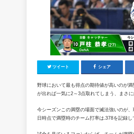
ツイート
シェア
野球において最も得点の期待値が高いのが満
が出れば一気に2～3点取れてしまう、まさ
今シーズンこの満塁の場面で滅法強いのが、
日時点で満塁時のチーム打率は.378を記録