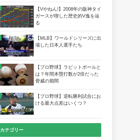
【Vやねん!】2008年の阪神タイ
ガースが喫した歴史的V逸を辿
る
【MLB】ワールドシリーズに出
場した日本人選手たち
【プロ野球】ラビットボールと
は？年間本塁打数が2倍だった
脅威の期間
【プロ野球】逆転勝利試合にお
ける最大点差はいくつ？
カテゴリー