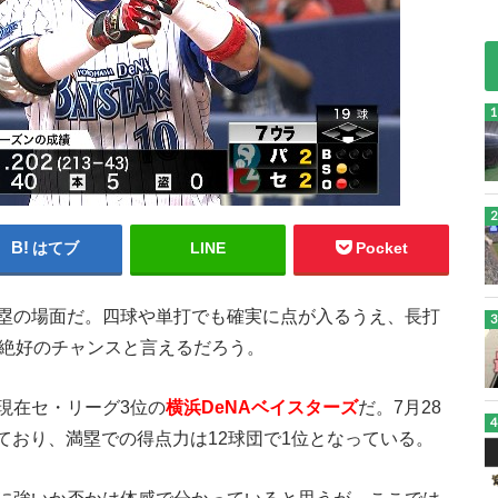
はてブ
LINE
Pocket
塁の場面だ。四球や単打でも確実に点が入るうえ、長打
に絶好のチャンスと言えるだろう。
現在セ・リーグ3位の
横浜DeNAベイスターズ
だ。7月28
しており、満塁での得点力は12球団で1位となっている。