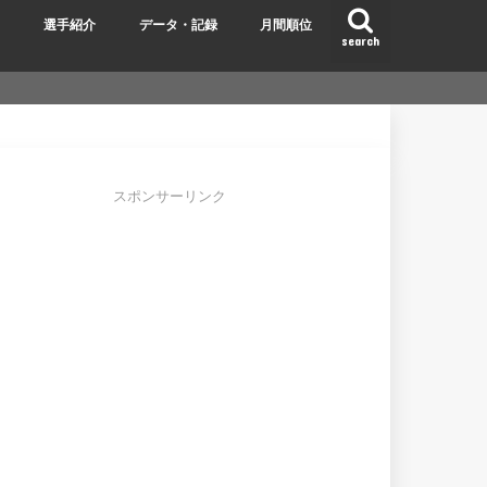
ク
選手紹介
データ・記録
月間順位
search
スポンサーリンク