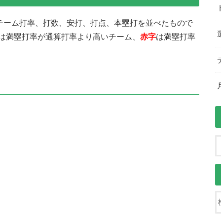
るチーム打率、打数、安打、打点、本塁打を並べたもので
は満塁打率が通算打率より高いチーム、
赤字
は満塁打率