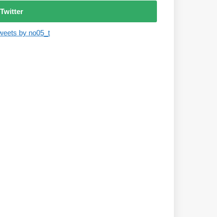
Twitter
weets by no05_t