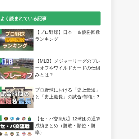
よく読まれている記事
【プロ野球】日本一＆優勝回数
ランキング
【MLB】メジャーリーグのプレ
ーオフやワイルドカードの仕組
みとは？
プロ野球における「史上最短」
と「史上最長」の試合時間は？
【セ・パ交流戦】12球団の通算
成績まとめ（勝敗・順位・勝
率）