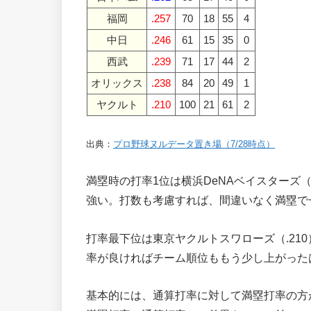
福岡
.257
70
18
55
4
中日
.246
61
15
35
0
西武
.239
71
17
44
2
オリックス
.238
84
20
49
1
ヤクルト
.210
100
21
61
2
出典：
プロ野球ヌルデータ置き場（7/28時点）
満塁時の打率1位は横浜DeNAベイスターズ（
強い。打数も考慮すれば、間違いなく満塁で
打率最下位は東京ヤクルトスワローズ（.21
率が良ければチーム順位ももう少し上がった
基本的には、通算打率に対して満塁打率の方