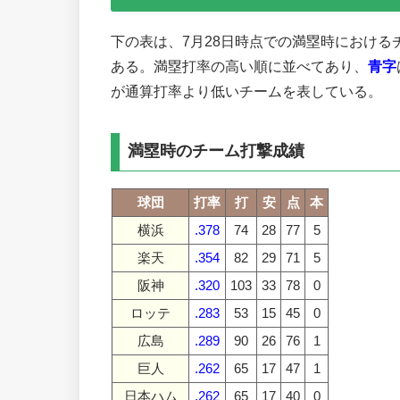
下の表は、7月28日時点での満塁時におけ
ある。満塁打率の高い順に並べてあり、
青字
が通算打率より低いチームを表している。
満塁時のチーム打撃成績
球団
打率
打
安
点
本
横浜
.378
74
28
77
5
楽天
.354
82
29
71
5
阪神
.320
103
33
78
0
ロッテ
.283
53
15
45
0
広島
.289
90
26
76
1
巨人
.262
65
17
47
1
日本ハム
.262
65
17
40
0