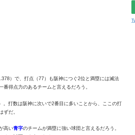
T
.378）で、打点（77）も阪神につぐ2位と満塁には滅法
一番得点力のあるチームと言えるだろう。
0）。打数は阪神に次いで2番目に多いことから、ここの打
はずだ。
が高い
青字
のチームが満塁に強い球団と言えるだろう。