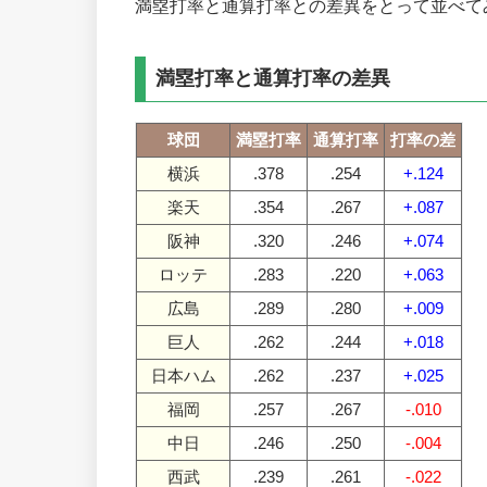
満塁打率と通算打率との差異をとって並べて
満塁打率と通算打率の差異
球団
満塁打率
通算打率
打率の差
横浜
.378
.254
+.124
楽天
.354
.267
+.087
阪神
.320
.246
+.074
ロッテ
.283
.220
+.063
広島
.289
.280
+.009
巨人
.262
.244
+.018
日本ハム
.262
.237
+.025
福岡
.257
.267
-.010
中日
.246
.250
-.004
西武
.239
.261
-.022